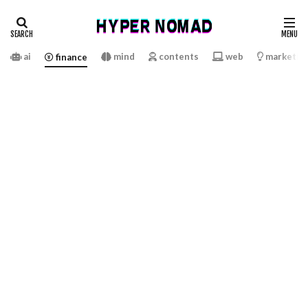
ai
mind
contents
web
marketin
finance