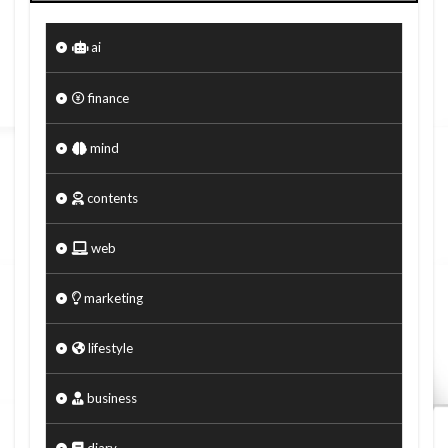
ai
finance
mind
contents
web
marketing
lifestyle
business