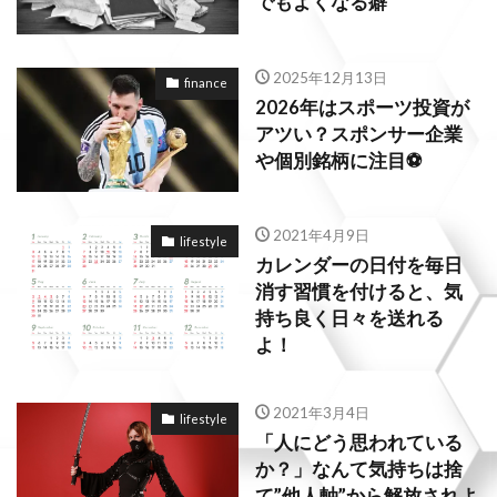
でもよくなる癖
2025年12月13日
finance
2026年はスポーツ投資が
アツい？スポンサー企業
や個別銘柄に注目⚽
2021年4月9日
lifestyle
カレンダーの日付を毎日
消す習慣を付けると、気
持ち良く日々を送れる
よ！
2021年3月4日
lifestyle
「人にどう思われている
か？」なんて気持ちは捨
て”他人軸”から解放されよ