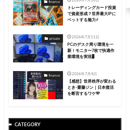
2026年7月18日
finance
トレーディングカード投資
で資産形成？世界最大IPに
ベットする魅力⚡
2026年7月11日
private
PCのデスク周り環境を一
新！モニター7枚で快適作
業環境を実現🖥️
2026年7月4日
finance
【感想】世界秩序が変わる
とき-齋藤ジン｜日本復活
を断言するワケ🎌
CATEGORY