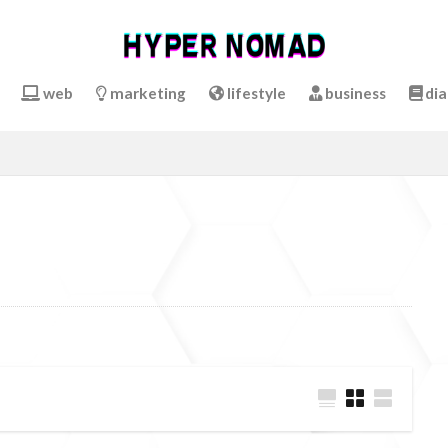
web
marketing
lifestyle
business
dia