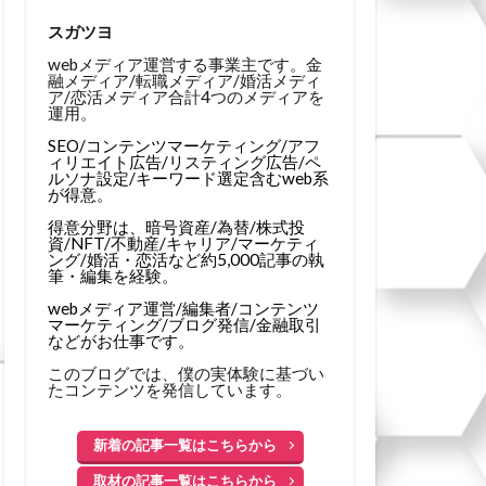
スガツヨ
webメディア運営する事業主です。金
融メディア/転職メディア/婚活メディ
ア/恋活メディア合計4つのメディアを
運用。
SEO/コンテンツマーケティング/アフ
ィリエイト広告/リスティング広告/ペ
ルソナ設定/キーワード選定含むweb系
が得意。
得意分野は、暗号資産/為替/株式投
資/NFT/不動産/キャリア/マーケティ
ング/婚活・恋活など約5,000記事の執
筆・編集を経験。
webメディア運営/編集者/コンテンツ
マーケティング/ブログ発信/金融取引
などがお仕事です。
このブログでは、僕の実体験に基づい
たコンテンツを発信しています。
新着の記事一覧はこちらから
取材の記事一覧はこちらから