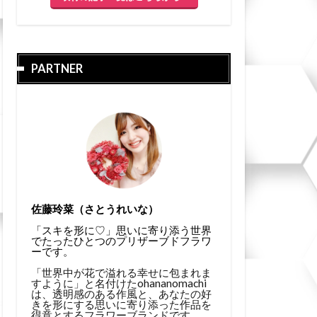
PARTNER
佐藤玲菜（さとうれいな）
「スキを形に♡」思いに寄り添う世界
でたったひとつのプリザーブドフラワ
ーです。
「世界中が花で溢れる幸せに包まれま
すように」と名付けたohananomachi
は、透明感のある作風と、あなたの好
きを形にする思いに寄り添った作品を
得意とするフラワーブランドです。