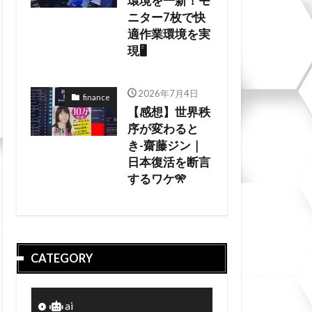
環境を一新！モ
ニター7枚で快
適作業環境を実
現🖥️
2026年7月4日
finance
【感想】世界秩
序が変わると
き-齋藤ジン｜
日本復活を断言
するワケ🎌
CATEGORY
ai