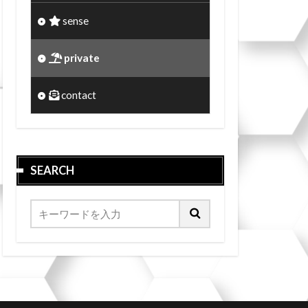
sense
private
contact
SEARCH