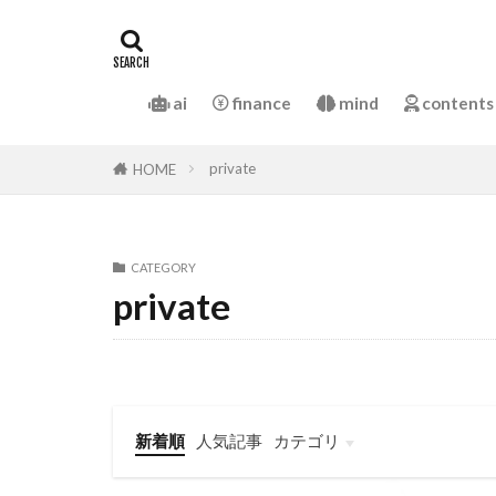
ai
finance
mind
contents
private
HOME
CATEGORY
private
新着順
人気記事
カテゴリ
mind
finance
web
marketing
lifestyle
contents
business
diary
sense
private