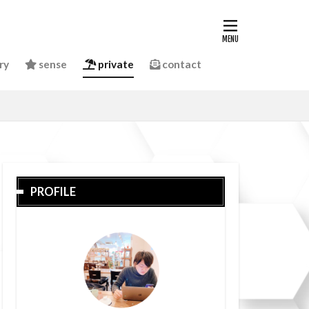
ry
sense
private
contact
PROFILE