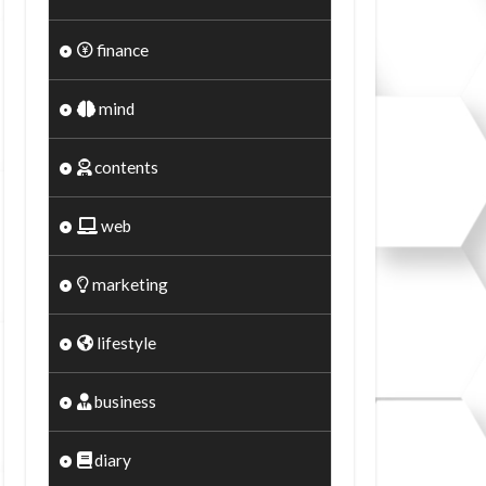
finance
mind
contents
web
marketing
lifestyle
business
diary