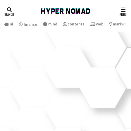
ai
mind
contents
web
marketin
finance