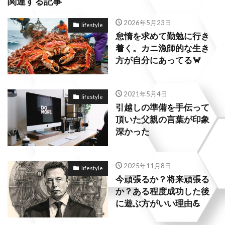
関連する記事
2026年5月23日
lifestyle
怠惰を求めて勤勉に行き
着く。カニ漁師的な生き
方が自分にあってる🦀
2021年5月4日
lifestyle
引越しの準備を手伝って
頂いた父親の言葉が印象
深かった
2025年11月8日
lifestyle
今頑張るか？将来頑張る
か？ある程度成功した後
に遊ぶ方がいい理由💪