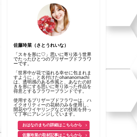
佐藤玲菜（さとうれいな）
「スキを形に♡」思いに寄り添う世界
でたったひとつのプリザーブドフラワ
ーです。
「世界中が花で溢れる幸せに包まれま
すように」と名付けたohananomachi
は、透明感のある作風と、あなたの好
きを形にする思いに寄り添った作品を
得意とするフラワーブランドです。
使用するプリザーブドフラワーは、ハ
イクオリティーの花材のみを使用し、
開花やワイヤリングなどの技術を持っ
て丁寧にアレンジしています。
おはなのまちの詳細はこちらから
佐藤玲菜の取材記事はこちらから