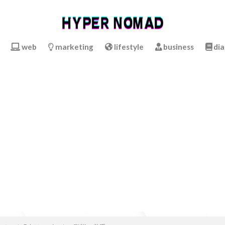
web
marketing
lifestyle
business
dia