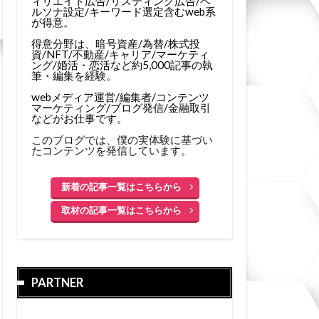
ィリエイト広告/リスティング広告/ペ
ルソナ設定/キーワード選定含むweb系
が得意。
得意分野は、暗号資産/為替/株式投
資/NFT/不動産/キャリア/マーケティ
ング/婚活・恋活など約5,000記事の執
筆・編集を経験。
webメディア運営/編集者/コンテンツ
マーケティング/ブログ発信/金融取引
などがお仕事です。
このブログでは、僕の実体験に基づい
たコンテンツを発信しています。
新着の記事一覧はこちらから
取材の記事一覧はこちらから
PARTNER