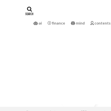
ai
finance
mind
contents