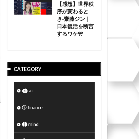
【感想】世界秩
序が変わると
き-齋藤ジン｜
日本復活を断言
するワケ🎌
CATEGORY
ai
finance
mind