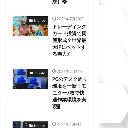
版】📚
2026年7月18日
finance
トレーディング
カード投資で資
産形成？世界最
大IPにベットす
る魅力⚡
2026年7月11日
private
PCのデスク周り
環境を一新！モ
ニター7枚で快
適作業環境を実
現🖥️
2026年7月4日
finance