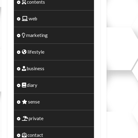
contents
web
marketing
lifestyle
business
diary
sense
private
contact