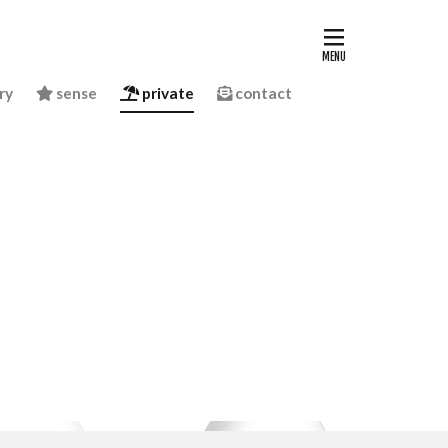
ry
sense
private
contact