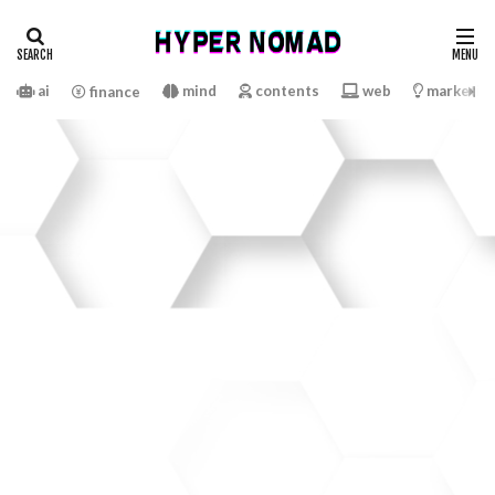
ai
mind
contents
web
marketin
finance