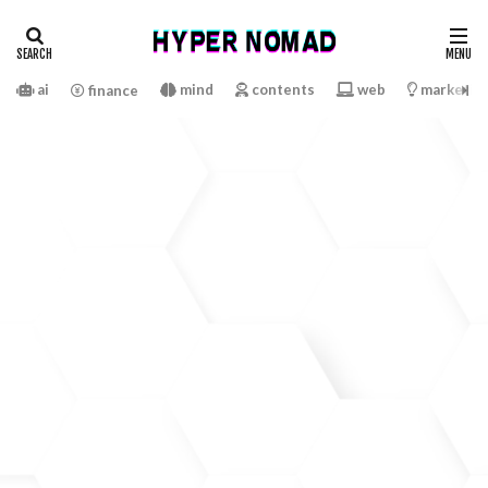
ai
mind
contents
web
marketin
finance