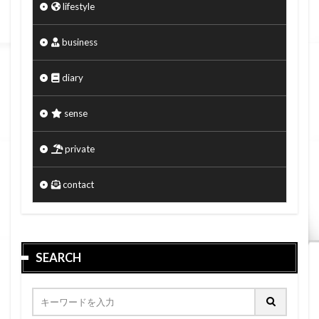
lifestyle
business
diary
sense
private
contact
SEARCH