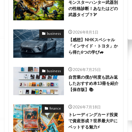
モンスターハンター武器別
の性格診断！あなたはどの
武器タイプ？🏹
2026年8月1日
business
【感想】NHKスペシャル
「インサイド・トヨタ」か
ら得た6つの学び🚙
2026年7月25日
business
自営業の僕が何度も読み返
したおすすめ本13冊を紹介
【保存版】📚
2026年7月18日
finance
トレーディングカード投資
で資産形成？世界最大IPに
ベットする魅力⚡