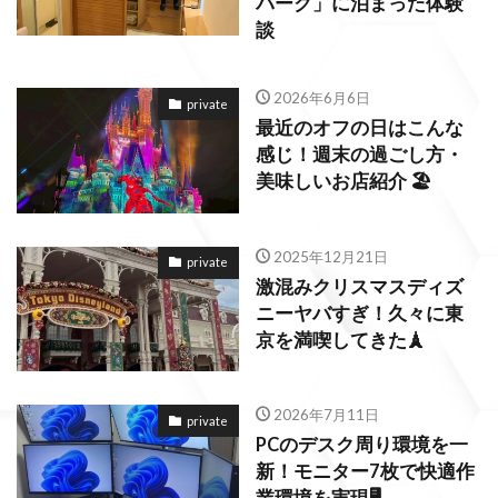
パーク」に泊まった体験
談
2026年6月6日
private
最近のオフの日はこんな
感じ！週末の過ごし方・
美味しいお店紹介 🏖️
2025年12月21日
private
激混みクリスマスディズ
ニーヤバすぎ！久々に東
京を満喫してきた🗼
2026年7月11日
private
PCのデスク周り環境を一
新！モニター7枚で快適作