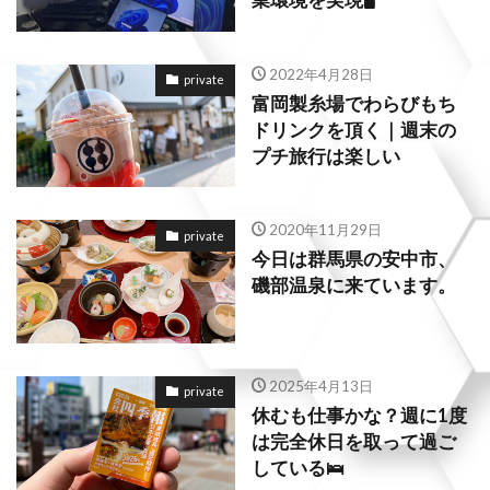
業環境を実現🖥️
2022年4月28日
private
富岡製糸場でわらびもち
ドリンクを頂く｜週末の
プチ旅行は楽しい
2020年11月29日
private
今日は群馬県の安中市、
磯部温泉に来ています。
2025年4月13日
private
休むも仕事かな？週に1度
は完全休日を取って過ご
している🛌