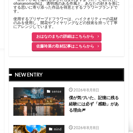
ohananomachiは、透明感のある作風と、あなたの好きを形に
する思いに寄り添った作品を得意とするフラワーブランドで
す。
使用するプリザーブドフラワーは、ハイクオリティーの花材
のみを使用し、開花やワイヤリングなどの技術を持って丁寧
にアレンジしています。
おはなのまちの詳細はこちらから
佐藤玲菜の取材記事はこちらから
NEW ENTRY
2026年8月8日
sense
僕が気づいた、記憶に残る
経験には必ず「感動」があ
る理由🎆
2026年8月8日
mind