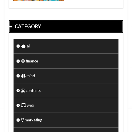
CATEGORY
ai
finance
mind
contents
web
marketing