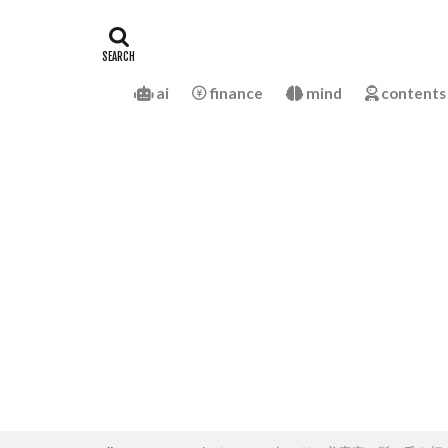
ai
finance
mind
contents