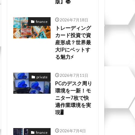
版】📚
2026年7月18日
finance
トレーディング
カード投資で資
産形成？世界最
大IPにベットす
る魅力⚡
2026年7月11日
private
PCのデスク周り
環境を一新！モ
ニター7枚で快
適作業環境を実
現🖥️
2026年7月4日
finance