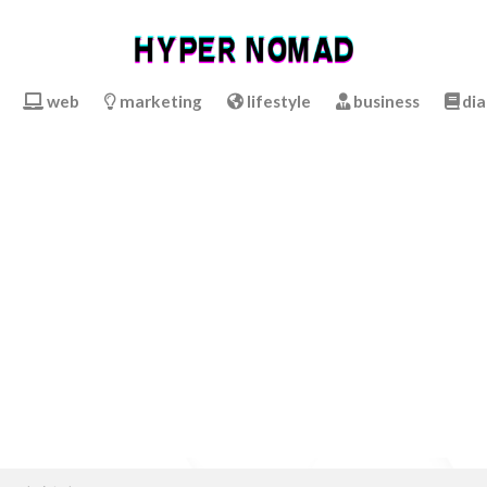
web
marketing
lifestyle
business
dia