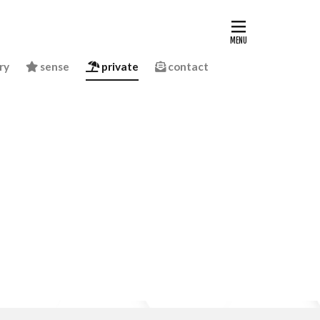
ry
sense
private
contact