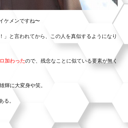
イケメンですね〜
！」と言われてから、この人を真似するようになり
キロ加わった
ので、残念なことに似ている要素が無く
川雄輝に大変身や笑。
ある。