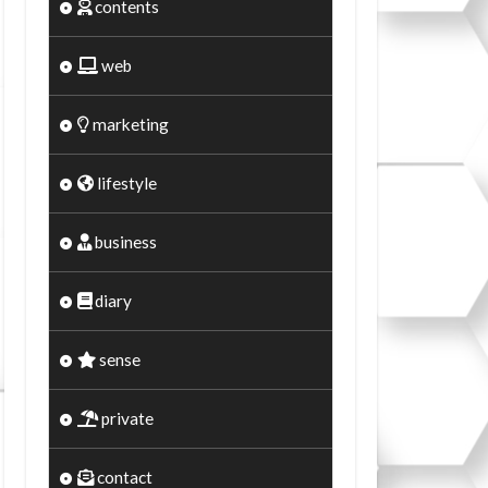
contents
web
marketing
lifestyle
business
diary
sense
private
contact