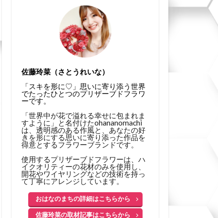
佐藤玲菜（さとうれいな）
「スキを形に♡」思いに寄り添う世界
でたったひとつのプリザーブドフラワ
ーです。
「世界中が花で溢れる幸せに包まれま
すように」と名付けたohananomachi
は、透明感のある作風と、あなたの好
きを形にする思いに寄り添った作品を
得意とするフラワーブランドです。
使用するプリザーブドフラワーは、ハ
イクオリティーの花材のみを使用し、
開花やワイヤリングなどの技術を持っ
て丁寧にアレンジしています。
おはなのまちの詳細はこちらから
佐藤玲菜の取材記事はこちらから