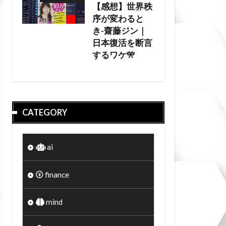
【感想】世界秩
序が変わると
き-齋藤ジン｜
日本復活を断言
するワケ🎌
CATEGORY
ai
finance
mind