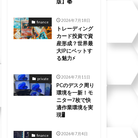
版】📚
2026年7月18日
finance
トレーディング
カード投資で資
産形成？世界最
大IPにベットす
る魅力⚡
2026年7月11日
private
PCのデスク周り
環境を一新！モ
ニター7枚で快
適作業環境を実
現🖥️
2026年7月4日
finance