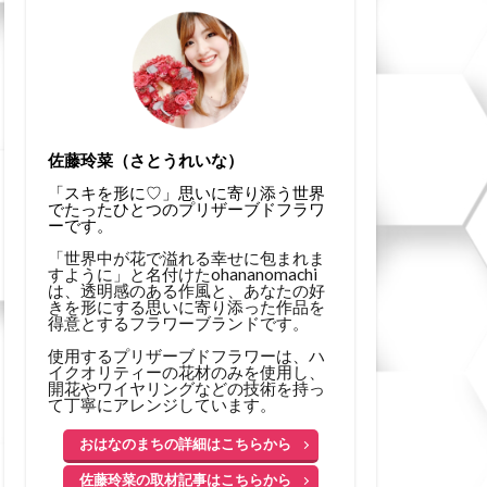
佐藤玲菜（さとうれいな）
「スキを形に♡」思いに寄り添う世界
でたったひとつのプリザーブドフラワ
ーです。
「世界中が花で溢れる幸せに包まれま
すように」と名付けたohananomachi
は、透明感のある作風と、あなたの好
きを形にする思いに寄り添った作品を
得意とするフラワーブランドです。
使用するプリザーブドフラワーは、ハ
イクオリティーの花材のみを使用し、
開花やワイヤリングなどの技術を持っ
て丁寧にアレンジしています。
おはなのまちの詳細はこちらから
佐藤玲菜の取材記事はこちらから