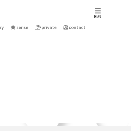
ry
sense
private
contact