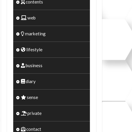
contents
web
marketing
lifestyle
business
diary
sense
private
contact