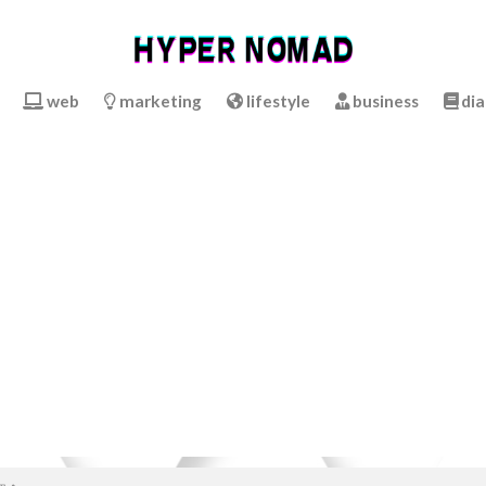
web
marketing
lifestyle
business
dia