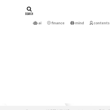
ai
finance
mind
contents