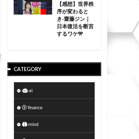
【感想】世界秩
序が変わると
き-齋藤ジン｜
日本復活を断言
するワケ🎌
CATEGORY
ai
finance
mind