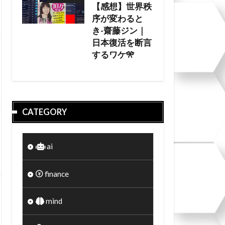
【感想】世界秩
序が変わると
き-齋藤ジン｜
日本復活を断言
するワケ🎌
CATEGORY
ai
finance
mind