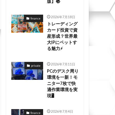
版】📚
2026年7月18日
finance
トレーディング
カード投資で資
産形成？世界最
大IPにベットす
る魅力⚡
2026年7月11日
private
PCのデスク周り
環境を一新！モ
ニター7枚で快
適作業環境を実
現🖥️
2026年7月4日
finance