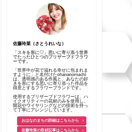
佐藤玲菜（さとうれいな）
「スキを形に♡」思いに寄り添う世界
でたったひとつのプリザーブドフラワ
ーです。
「世界中が花で溢れる幸せに包まれま
すように」と名付けたohananomachi
は、透明感のある作風と、あなたの好
きを形にする思いに寄り添った作品を
得意とするフラワーブランドです。
使用するプリザーブドフラワーは、ハ
イクオリティーの花材のみを使用し、
開花やワイヤリングなどの技術を持っ
て丁寧にアレンジしています。
おはなのまちの詳細はこちらから
佐藤玲菜の取材記事はこちらから