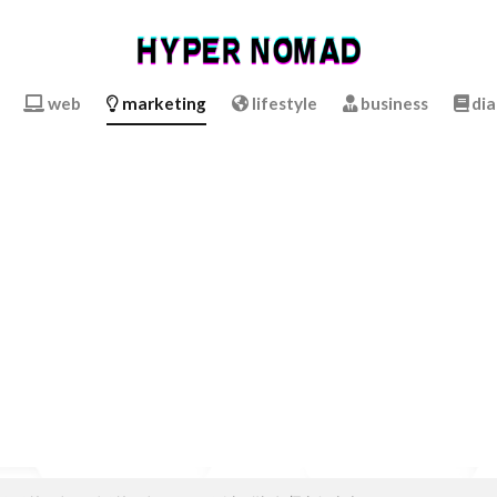
web
marketing
lifestyle
business
dia