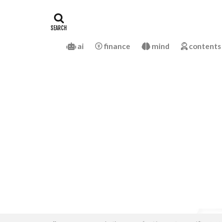
ai
finance
mind
contents