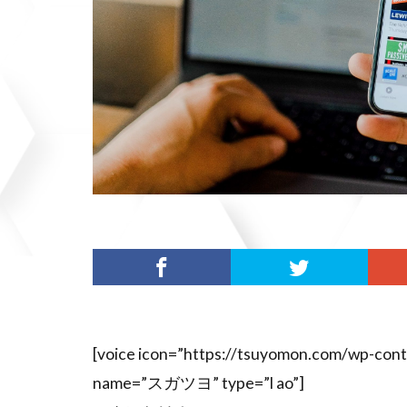
[voice icon=”https://tsuyomon.com/wp-c
name=”スガツヨ” type=”l ao”]