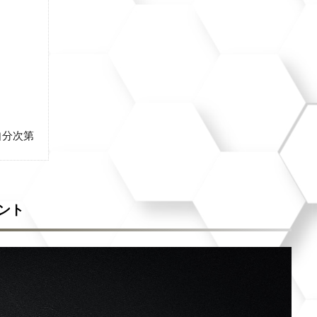
自分次第
ント