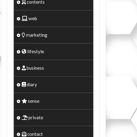
contents
web
marketing
lifestyle
business
diary
sense
private
contact