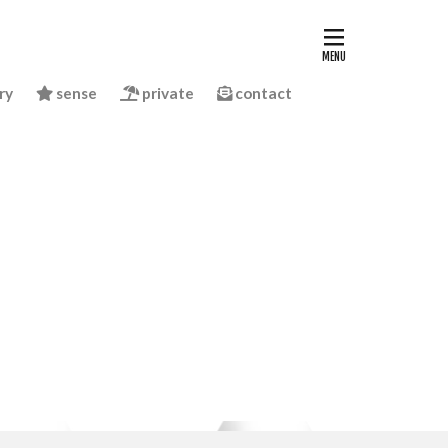
ry
sense
private
contact