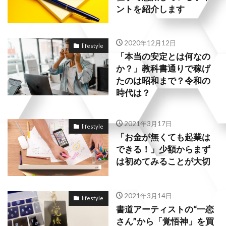
ントを紹介します
2020年12月12日
lifestyle
「本当の安定とは何なの
か？」教科書通りで稼げ
たのは昭和まで？令和の
時代は？
2021年3月17日
lifestyle
「お金が無くても起業は
できる！」少額からまず
は初めてみることが大切
2021年3月14日
lifestyle
書道アーティストの“一恋
さん”から「覚悟神」を買