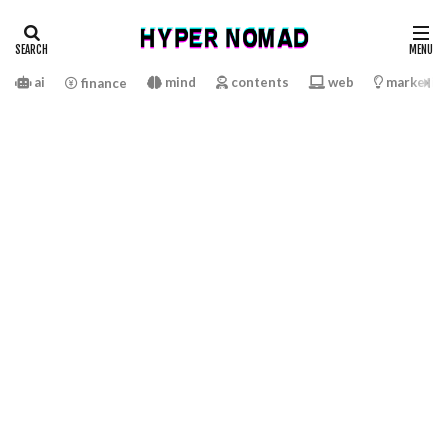
ai
mind
contents
web
marketin
finance