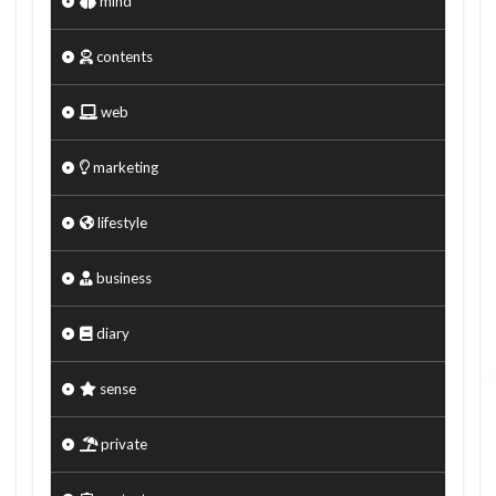
mind
contents
web
marketing
lifestyle
business
diary
sense
private