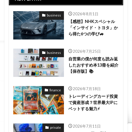
2026年8月1日
business
【感想】NHKスペシャル
「インサイド・トヨタ」か
ら得た6つの学び🚙
2026年7月25日
business
自営業の僕が何度も読み返
したおすすめ本13冊を紹介
【保存版】📚
2026年7月18日
finance
トレーディングカード投資
で資産形成？世界最大IPに
ベットする魅力⚡
2026年7月11日
private