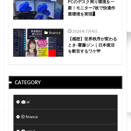
PCのデスク周り環境を一
新！モニター7枚で快適作
業環境を実現🖥️
2026年7月4日
finance
【感想】世界秩序が変わる
とき-齋藤ジン｜日本復活
を断言するワケ🎌
CATEGORY
ai
finance