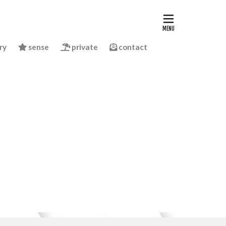
ry
sense
private
contact