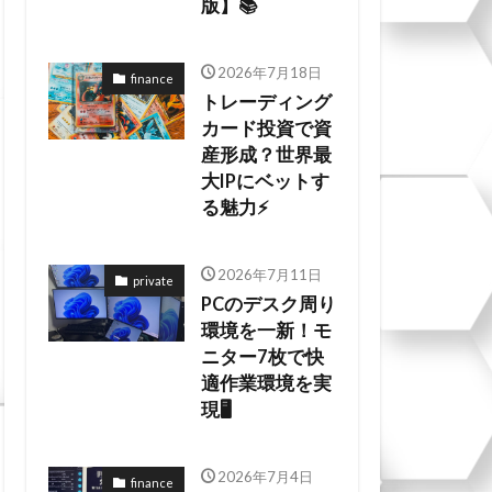
版】📚
2026年7月18日
finance
トレーディング
カード投資で資
産形成？世界最
大IPにベットす
る魅力⚡
2026年7月11日
private
PCのデスク周り
環境を一新！モ
ニター7枚で快
適作業環境を実
現🖥️
2026年7月4日
finance