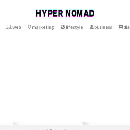
web
marketing
lifestyle
business
dia