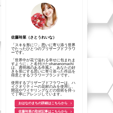
佐藤玲菜（さとうれいな）
「スキを形に♡」思いに寄り添う世界
でたったひとつのプリザーブドフラワ
ーです。
「世界中が花で溢れる幸せに包まれま
すように」と名付けたohananomachi
は、透明感のある作風と、あなたの好
きを形にする思いに寄り添った作品を
得意とするフラワーブランドです。
使用するプリザーブドフラワーは、ハ
イクオリティーの花材のみを使用し、
開花やワイヤリングなどの技術を持っ
て丁寧にアレンジしています。
おはなのまちの詳細はこちらから
佐藤玲菜の取材記事はこちらから