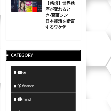
【感想】世界秩
序が変わると
き-齋藤ジン｜
日本復活を断言
するワケ🎌
CATEGORY
ai
finance
mind