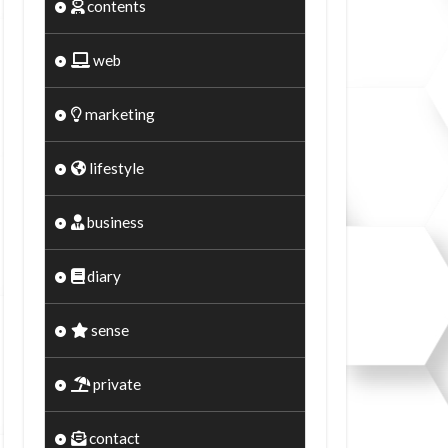
contents
web
marketing
lifestyle
business
diary
sense
private
contact