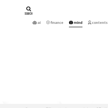
ai
finance
mind
contents