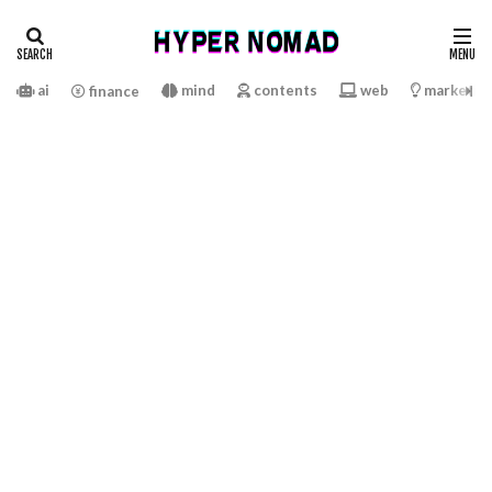
ai
mind
contents
web
marketin
finance