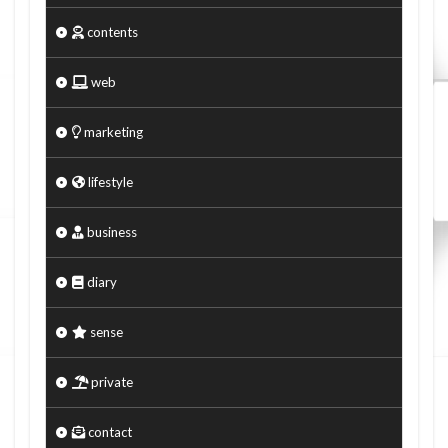
contents
web
marketing
lifestyle
business
diary
sense
private
contact