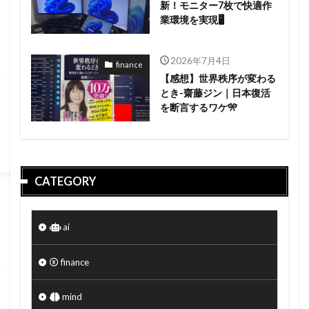
新！モニター7枚で快適作
業環境を実現🖥️
2026年7月4日
finance
【感想】世界秩序が変わる
とき-齋藤ジン｜日本復活
を断言するワケ🎌
CATEGORY
ai
finance
mind