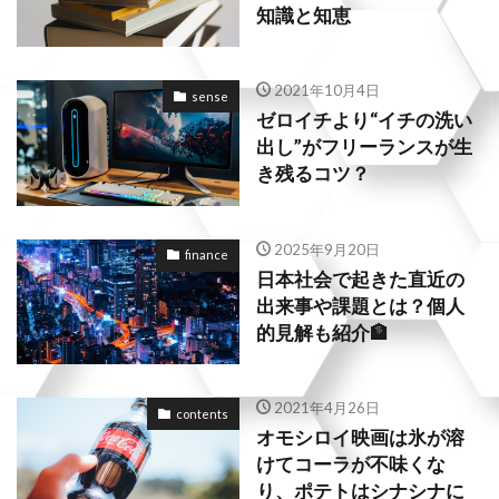
知識と知恵
2021年10月4日
sense
ゼロイチより“イチの洗い
出し”がフリーランスが生
き残るコツ？
2025年9月20日
finance
日本社会で起きた直近の
出来事や課題とは？個人
的見解も紹介🏦
2021年4月26日
contents
オモシロイ映画は氷が溶
けてコーラが不味くな
り、ポテトはシナシナに