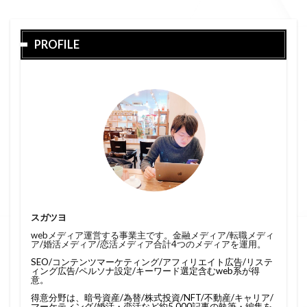
PROFILE
スガツヨ
webメディア運営する事業主です。金融メディア/転職メディ
ア/婚活メディア/恋活メディア合計4つのメディアを運用。
SEO/コンテンツマーケティング/アフィリエイト広告/リステ
ィング広告/ペルソナ設定/キーワード選定含むweb系が得
意。
得意分野は、暗号資産/為替/株式投資/NFT/不動産/キャリア/
マーケティング/婚活・恋活など約5,000記事の執筆・編集を