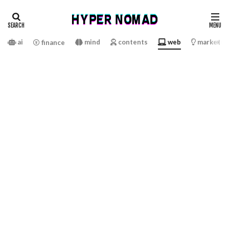
ai
mind
contents
web
marketin
finance