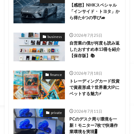
【感想】NHKスペシャル
「インサイド・トヨタ」か
ら得た6つの学び🚙
2026年7月25日
business
自営業の僕が何度も読み返
したおすすめ本13冊を紹介
【保存版】📚
2026年7月18日
finance
トレーディングカード投資
で資産形成？世界最大IPに
ベットする魅力⚡
2026年7月11日
private
PCのデスク周り環境を一
新！モニター7枚で快適作
業環境を実現🖥️