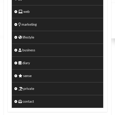
web
marketing
lifestyle
business
diary
sense
private
contact