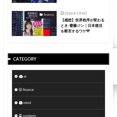
2026年7月4日
finance
【感想】世界秩序が変わる
とき-齋藤ジン｜日本復活
を断言するワケ🎌
CATEGORY
ai
finance
mind
contents