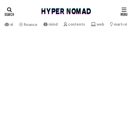
ai
mind
contents
web
marketin
finance