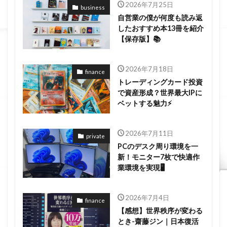
2026年7月25日
business
自営業の僕が何度も読み返
したおすすめ本13冊を紹介
【保存版】📚
2026年7月18日
finance
トレーディングカード投資
で資産形成？世界最大IPに
ベットする魅力⚡
2026年7月11日
private
PCのデスク周り環境を一
新！モニター7枚で快適作
業環境を実現🖥️
2026年7月4日
finance
【感想】世界秩序が変わる
とき-齋藤ジン｜日本復活