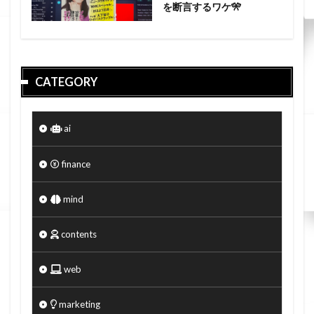
を断言するワケ🎌
CATEGORY
ai
finance
mind
contents
web
marketing