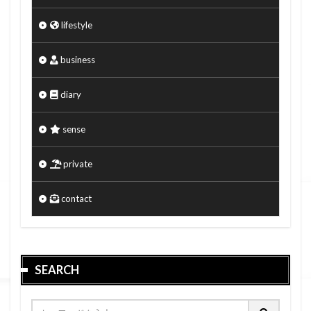
lifestyle
business
diary
sense
private
contact
SEARCH