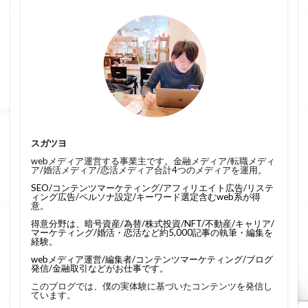
スガツヨ
webメディア運営する事業主です。金融メディア/転職メディ
ア/婚活メディア/恋活メディア合計4つのメディアを運用。
SEO/コンテンツマーケティング/アフィリエイト広告/リステ
ィング広告/ペルソナ設定/キーワード選定含むweb系が得
意。
得意分野は、暗号資産/為替/株式投資/NFT/不動産/キャリア/
マーケティング/婚活・恋活など約5,000記事の執筆・編集を
経験。
webメディア運営/編集者/コンテンツマーケティング/ブログ
発信/金融取引などがお仕事です。
このブログでは、僕の実体験に基づいたコンテンツを発信し
ています。