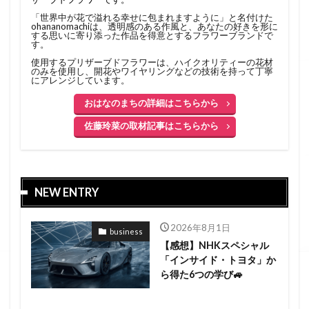
「世界中が花で溢れる幸せに包まれますように」と名付けた
ohananomachiは、透明感のある作風と、あなたの好きを形に
する思いに寄り添った作品を得意とするフラワーブランドで
す。
使用するプリザーブドフラワーは、ハイクオリティーの花材
のみを使用し、開花やワイヤリングなどの技術を持って丁寧
にアレンジしています。
おはなのまちの詳細はこちらから
佐藤玲菜の取材記事はこちらから
NEW ENTRY
2026年8月1日
business
【感想】NHKスペシャル
「インサイド・トヨタ」か
ら得た6つの学び🚙