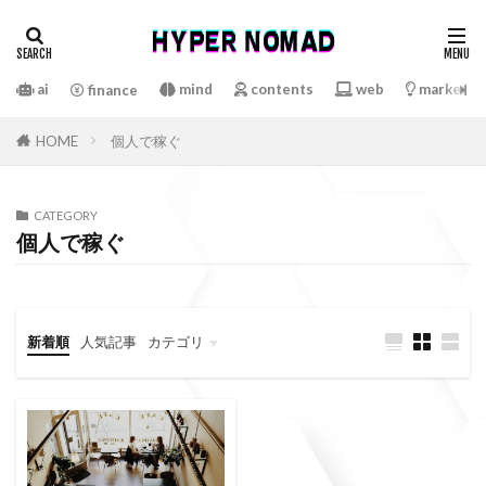
ai
mind
contents
web
marketin
finance
HOME
個人で稼ぐ
CATEGORY
個人で稼ぐ
新着順
人気記事
カテゴリ
mind
finance
web
marketing
lifestyle
contents
business
diary
sense
private