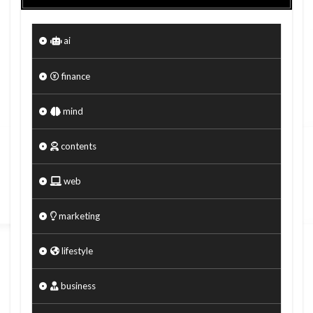
ai
finance
mind
contents
web
marketing
lifestyle
business