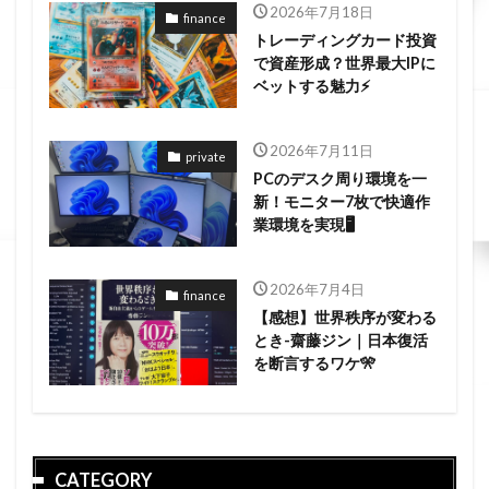
2026年7月18日
finance
トレーディングカード投資
で資産形成？世界最大IPに
ベットする魅力⚡
2026年7月11日
private
PCのデスク周り環境を一
新！モニター7枚で快適作
業環境を実現🖥️
2026年7月4日
finance
【感想】世界秩序が変わる
とき-齋藤ジン｜日本復活
を断言するワケ🎌
CATEGORY