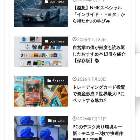
business
【感想】NHKスペシャル
「インサイド・トヨタ」か
ら得た6つの学び🚙
2026年7月25日
business
自営業の僕が何度も読み返
したおすすめ本13冊を紹介
【保存版】📚
2026年7月18日
finance
トレーディングカード投資
で資産形成？世界最大IPに
ベットする魅力⚡
2026年7月11日
private
PCのデスク周り環境を一
新！モニター7枚で快適作
業環境を実現🖥️