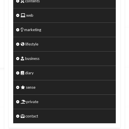
contents
web
marketing
lifestyle
business
diary
sense
private
contact