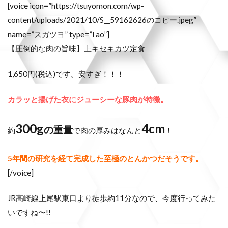
[voice icon=”https://tsuyomon.com/wp-
content/uploads/2021/10/S__59162626のコピー.jpeg”
name=”スガツヨ” type=”l ao”]
【圧倒的な肉の旨味】上キセキカツ定食
1,650円(税込)です。安すぎ！！！
カラッと揚げた衣にジューシーな豚肉が特徴。
300g
4cm
の重
量
約
で肉の厚みはなんと
！
5年間の研究を経て完成した至極のとんかつだそうです。
[/voice]
JR高崎線上尾駅東口より徒歩約11分なので、今度行ってみた
いですね〜!!