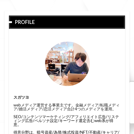
PROFILE
スガツヨ
webメディア運営する事業主です。金融メディア/転職メディ
ア/婚活メディア/恋活メディア合計4つのメディアを運用。
SEO/コンテンツマーケティング/アフィリエイト広告/リステ
ィング広告/ペルソナ設定/キーワード選定含むweb系が得
意。
得意分野は、暗号資産/為替/株式投資/NFT/不動産/キャリア/