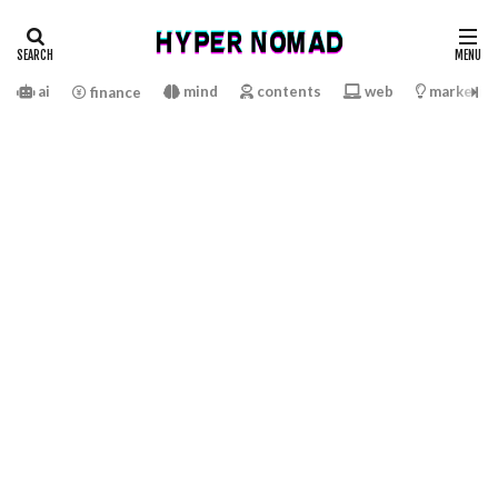
ai
mind
contents
web
marketin
finance