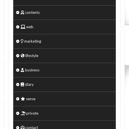
contents
web
marketing
lifestyle
business
diary
sense
private
contact