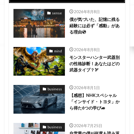
2026年8月8日
sense
僕が気づいた、記憶に残る
経験には必ず「感動」があ
る理由💿
2026年8月8日
mind
モンスターハンター武器別
の性格診断！あなたはどの
武器タイプ？🏹
2026年8月1日
business
【感想】NHKスペシャル
「インサイド・トヨタ」か
ら得た6つの学び🚙
2026年7月25日
business
自営業の僕が何度も読み返