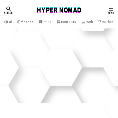
ai
mind
contents
web
marketin
finance