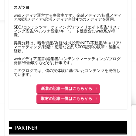
スガツヨ
webメディア運営する事業主です。金融メディア/転職メディ
ア/婚活メディア/恋活メディア合計4つのメディアを運用。
SEO/コンテンツマーケティング/アフィリエイト広告/リステ
ィング広告/ペルソナ設定/キーワード選定含むweb系が得
意。
得意分野は、暗号資産/為替/株式投資/NFT/不動産/キャリア/
マーケティング/婚活・恋活など約5,000記事の執筆・編集を
経験。
webメディア運営/編集者/コンテンツマーケティング/ブログ
発信/金融取引などがお仕事です。
このブログでは、僕の実体験に基づいたコンテンツを発信し
ています。
新着の記事一覧はこちらから
取材の記事一覧はこちらから
PARTNER