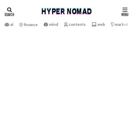
ai
mind
contents
web
marketin
finance