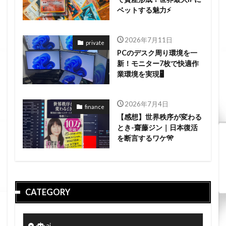
ベットする魅力⚡
2026年7月11日
private
PCのデスク周り環境を一
新！モニター7枚で快適作
業環境を実現🖥️
2026年7月4日
finance
【感想】世界秩序が変わる
とき-齋藤ジン｜日本復活
を断言するワケ🎌
CATEGORY
ai