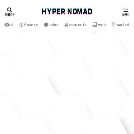
ai
mind
contents
web
marketin
finance