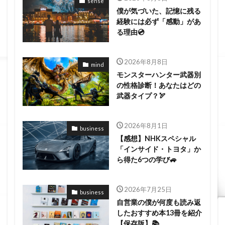
sense
僕が気づいた、記憶に残る
経験には必ず「感動」があ
る理由💿
2026年8月8日
mind
モンスターハンター武器別
の性格診断！あなたはどの
武器タイプ？🏹
2026年8月1日
business
【感想】NHKスペシャル
「インサイド・トヨタ」か
ら得た6つの学び🚙
2026年7月25日
business
自営業の僕が何度も読み返
したおすすめ本13冊を紹介
【保存版】📚