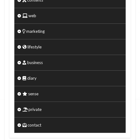
contents
web
marketing
lifestyle
business
diary
sense
private
contact