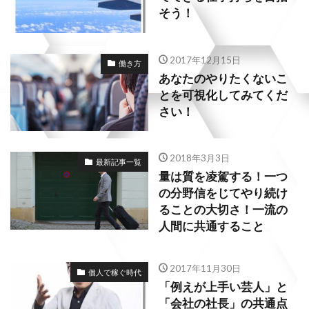
そう！
2017年12月15日
働き方
あなたのやりたくないこ
とを可視化してみてくだ
さい！
2018年3月3日
最新記事一覧
量は質を凌駕する！一つ
の分野信をじてやり続け
ることの大切さ！一流の
人間に共通すること
2017年11月30日
個人で稼ぐ時代
「例えが上手い芸人」と
「会社の社長」の共通点