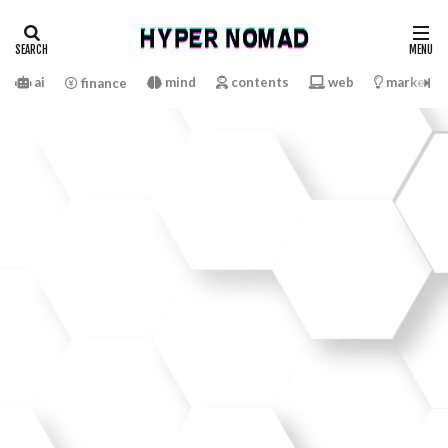
ai
mind
contents
web
marketin
finance