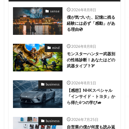
2026年8月8日
sense
僕が気づいた、記憶に残る
経験には必ず「感動」があ
る理由💿
2026年8月8日
mind
モンスターハンター武器別
の性格診断！あなたはどの
武器タイプ？🏹
2026年8月1日
business
【感想】NHKスペシャル
「インサイド・トヨタ」か
ら得た6つの学び🚙
2026年7月25日
business
自営業の僕が何度も読み返