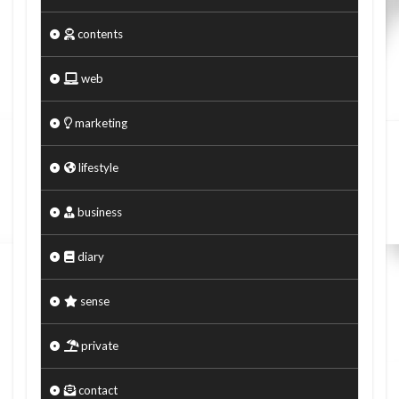
contents
web
marketing
lifestyle
business
diary
sense
private
contact