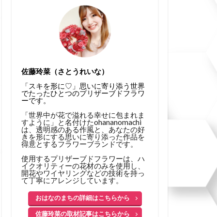
佐藤玲菜（さとうれいな）
「スキを形に♡」思いに寄り添う世界
でたったひとつのプリザーブドフラワ
ーです。
「世界中が花で溢れる幸せに包まれま
すように」と名付けたohananomachi
は、透明感のある作風と、あなたの好
きを形にする思いに寄り添った作品を
得意とするフラワーブランドです。
使用するプリザーブドフラワーは、ハ
イクオリティーの花材のみを使用し、
開花やワイヤリングなどの技術を持っ
て丁寧にアレンジしています。
おはなのまちの詳細はこちらから
佐藤玲菜の取材記事はこちらから