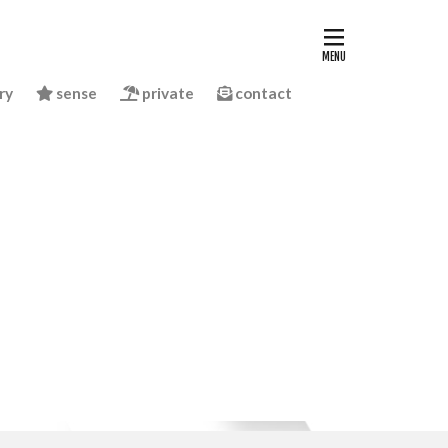
ry
sense
private
contact