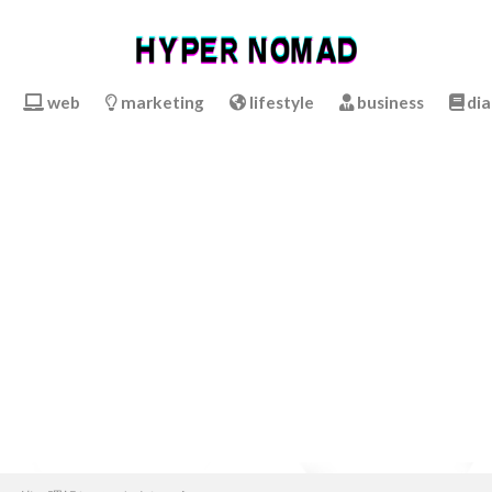
web
marketing
lifestyle
business
dia