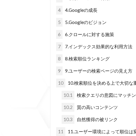
4
4.Googleの成長
5
5.Googleのビジョン
6
6.クロールに対する施策
7
7.インデックス効果的な利用方法
8
8.検索順位ランキング
9
9.ユーザーの検索ページの見え方
10
10.検索順位を決める上で大切な
10.1
検索クエリの意図にマッチン
10.2
質の高いコンテンツ
10.3
自然獲得の被リンク
11
11.ユーザー環境によって順位は