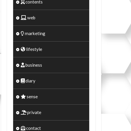
contents
web
marketing
lifestyle
business
diary
sense
private
contact