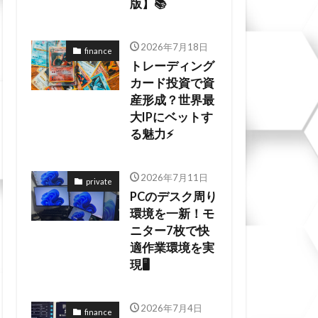
版】📚
2026年7月18日
finance
トレーディング
カード投資で資
産形成？世界最
大IPにベットす
る魅力⚡
2026年7月11日
private
PCのデスク周り
環境を一新！モ
ニター7枚で快
適作業環境を実
現🖥️
2026年7月4日
finance