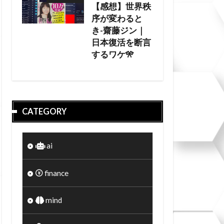
【感想】世界秩
序が変わると
き-齋藤ジン｜
日本復活を断言
するワケ🎌
CATEGORY
ai
finance
mind