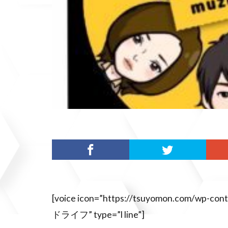
[voice icon=”https://tsuyomon.com/wp-co
ドライフ” type=”l line”]