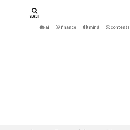
ai
finance
mind
contents