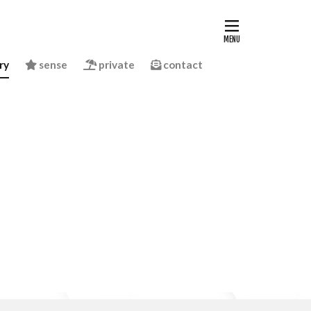
ry
sense
private
contact