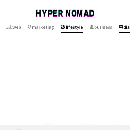
web
marketing
lifestyle
business
dia