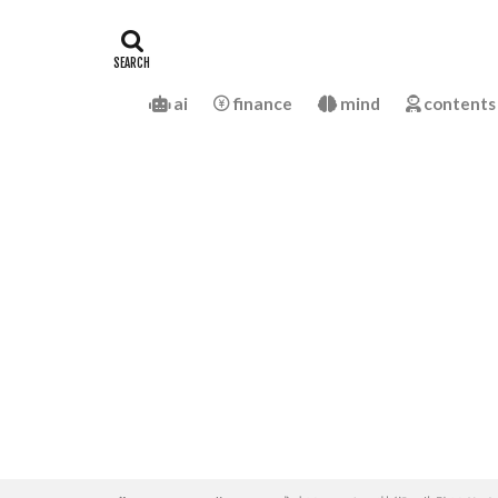
ai
finance
mind
contents