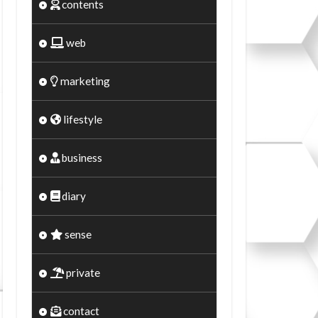
contents
web
marketing
lifestyle
business
diary
sense
private
contact