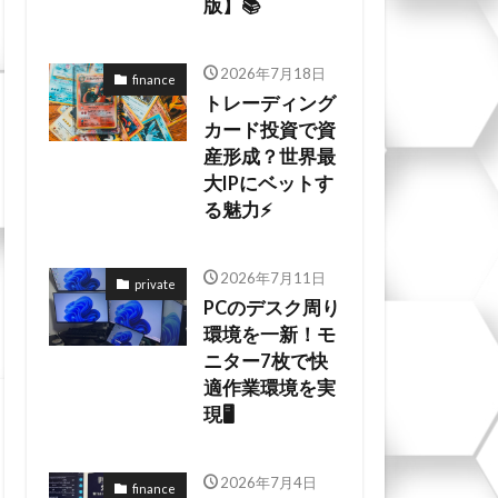
版】📚
2026年7月18日
finance
トレーディング
カード投資で資
産形成？世界最
大IPにベットす
る魅力⚡
2026年7月11日
private
PCのデスク周り
環境を一新！モ
ニター7枚で快
適作業環境を実
現🖥️
2026年7月4日
finance