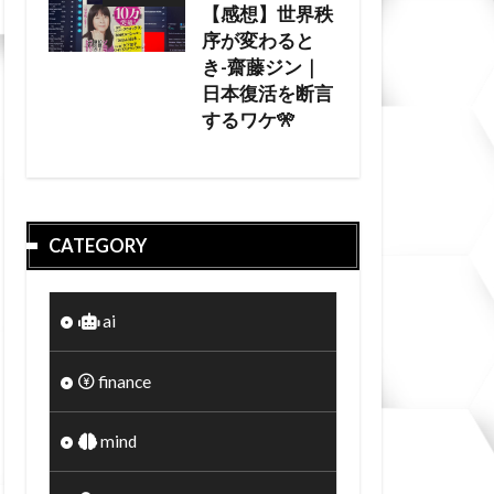
【感想】世界秩
序が変わると
き-齋藤ジン｜
日本復活を断言
するワケ🎌
CATEGORY
ai
finance
mind