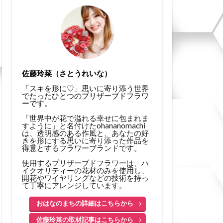
佐藤玲菜（さとうれいな）
「スキを形に♡」思いに寄り添う世界
でたったひとつのプリザーブドフラワ
ーです。
「世界中が花で溢れる幸せに包まれま
すように」と名付けたohananomachi
は、透明感のある作風と、あなたの好
きを形にする思いに寄り添った作品を
得意とするフラワーブランドです。
使用するプリザーブドフラワーは、ハ
イクオリティーの花材のみを使用し、
開花やワイヤリングなどの技術を持っ
て丁寧にアレンジしています。
おはなのまちの詳細はこちらから
佐藤玲菜の取材記事はこちらから