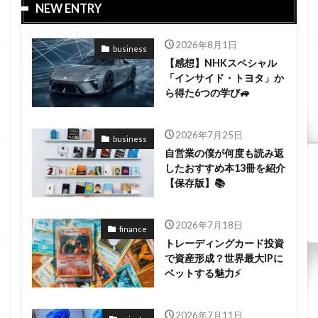
NEW ENTRY
2026年8月1日
business
【感想】NHKスペシャル
「インサイド・トヨタ」か
ら得た6つの学び🚙
2026年7月25日
business
自営業の僕が何度も読み返
したおすすめ本13冊を紹介
【保存版】📚
2026年7月18日
finance
トレーディングカード投資
で資産形成？世界最大IPに
ベットする魅力⚡
2026年7月11日