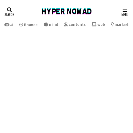
ai
mind
contents
web
marketin
finance