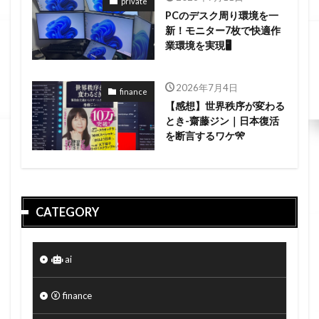
private
PCのデスク周り環境を一
新！モニター7枚で快適作
業環境を実現🖥️
2026年7月4日
finance
【感想】世界秩序が変わる
とき-齋藤ジン｜日本復活
を断言するワケ🎌
CATEGORY
ai
finance