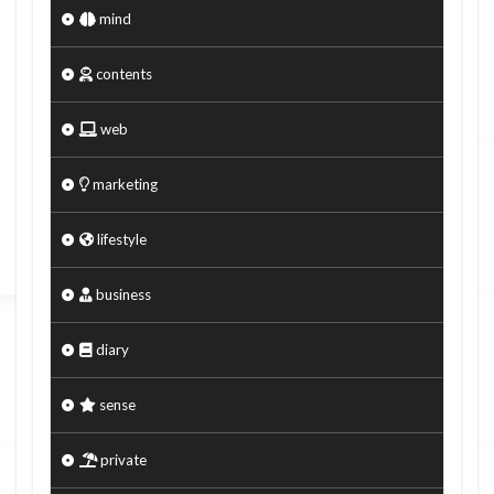
mind
contents
web
marketing
lifestyle
business
diary
sense
private