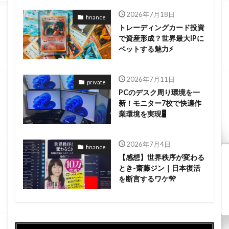
2026年7月18日
finance
トレーディングカード投資
で資産形成？世界最大IPに
ベットする魅力⚡
2026年7月11日
private
PCのデスク周り環境を一
新！モニター7枚で快適作
業環境を実現🖥️
2026年7月4日
finance
【感想】世界秩序が変わる
とき-齋藤ジン｜日本復活
を断言するワケ🎌