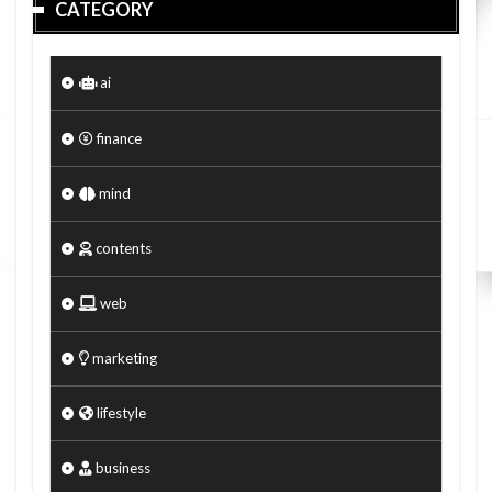
CATEGORY
ai
finance
mind
contents
web
marketing
lifestyle
business