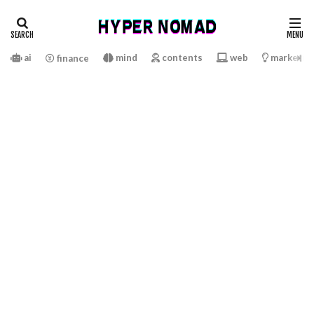
ai
mind
contents
web
marketin
finance