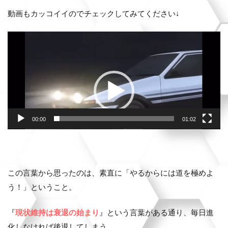
動画もカッコイイのでチェックしてみてください↓
動
画
プ
レ
ー
ヤ
00:00
01:02
ー
この言葉から思ったのは、素直に「やるからには道を極めよ
う！」ということ。
『
現状維持は衰退の始まり
』という言葉がある通り、毎日進
化しなければ後退してしまう。