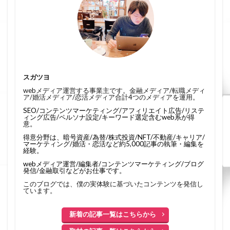
スガツヨ
webメディア運営する事業主です。金融メディア/転職メディ
ア/婚活メディア/恋活メディア合計4つのメディアを運用。
SEO/コンテンツマーケティング/アフィリエイト広告/リステ
ィング広告/ペルソナ設定/キーワード選定含むweb系が得
意。
得意分野は、暗号資産/為替/株式投資/NFT/不動産/キャリア/
マーケティング/婚活・恋活など約5,000記事の執筆・編集を
経験。
webメディア運営/編集者/コンテンツマーケティング/ブログ
発信/金融取引などがお仕事です。
このブログでは、僕の実体験に基づいたコンテンツを発信し
ています。
新着の記事一覧はこちらから