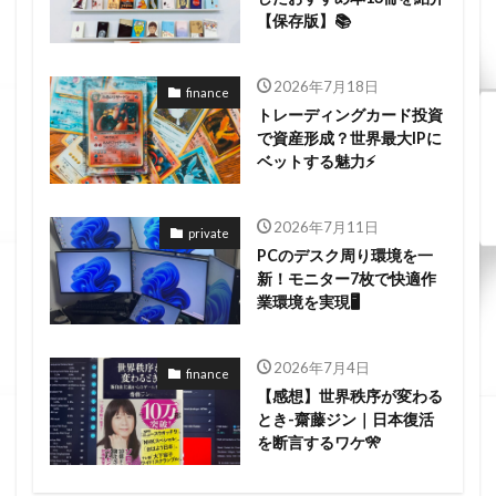
【保存版】📚
2026年7月18日
finance
トレーディングカード投資
で資産形成？世界最大IPに
ベットする魅力⚡
2026年7月11日
private
PCのデスク周り環境を一
新！モニター7枚で快適作
業環境を実現🖥️
2026年7月4日
finance
【感想】世界秩序が変わる
とき-齋藤ジン｜日本復活
を断言するワケ🎌