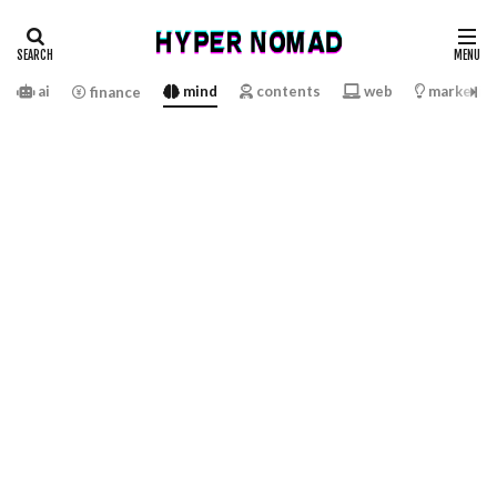
ai
mind
contents
web
marketin
finance