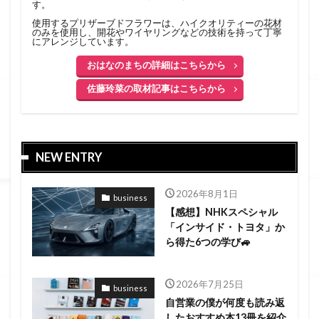
す。
使用するプリザーブドフラワーは、ハイクオリティーの花材
のみを使用し、開花やワイヤリングなどの技術を持って丁寧
にアレンジしています。
おはなのまちの詳細はこちらから
佐藤玲菜の取材記事はこちらから
NEW ENTRY
2026年8月1日
business
【感想】NHKスペシャル
「インサイド・トヨタ」か
ら得た6つの学び🚙
2026年7月25日
business
自営業の僕が何度も読み返
したおすすめ本13冊を紹介