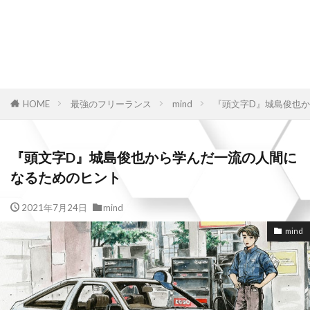
HOME
最強のフリーランス
mind
『頭文字D』城島俊也
『頭文字D』城島俊也から学んだ一流の人間に
なるためのヒント
2021年7月24日
mind
mind