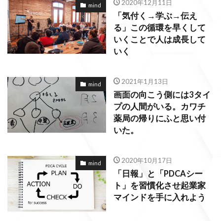
2020年12月11日
mind
「気付く→学ぶ→伝え
る」この循環を早くして
いくことで人は成長して
いく
2021年1月13日
mind
画面の向こう側には3タイ
プの人間がいる。カワチ
薬局の帰りにふと思い付
いた。
2020年10月17日
mind
「日報」と「PDCAシー
ト」を習慣化させ起業家
マインドを手に入れよう