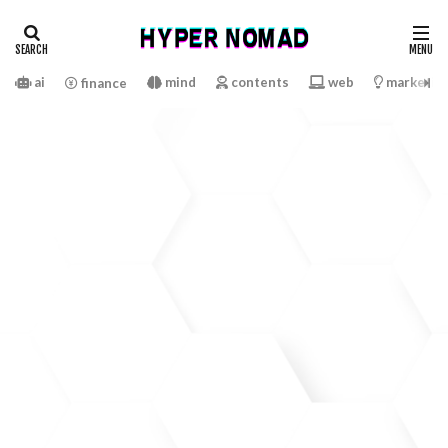
ai
mind
contents
web
marketin
finance