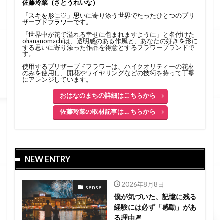
佐藤玲菜（さとうれいな）
「スキを形に♡」思いに寄り添う世界でたったひとつのプリ
ザーブドフラワーです。
「世界中が花で溢れる幸せに包まれますように」と名付けた
ohananomachiは、透明感のある作風と、あなたの好きを形に
する思いに寄り添った作品を得意とするフラワーブランドで
す。
使用するプリザーブドフラワーは、ハイクオリティーの花材
のみを使用し、開花やワイヤリングなどの技術を持って丁寧
にアレンジしています。
おはなのまちの詳細はこちらから
佐藤玲菜の取材記事はこちらから
NEW ENTRY
2026年8月8日
sense
僕が気づいた、記憶に残る
経験には必ず「感動」があ
る理由🎆