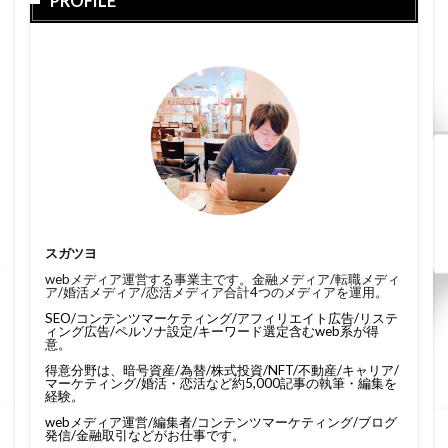
PROFILE
スガツヨ
webメディア運営する事業主です。金融メディア/転職メディ
ア/婚活メディア/恋活メディア合計4つのメディアを運用。
SEO/コンテンツマーケティング/アフィリエイト広告/リステ
ィング広告/ペルソナ設定/キーワード選定含むweb系が得
意。
得意分野は、暗号資産/為替/株式投資/NFT/不動産/キャリア/
マーケティング/婚活・恋活など約5,000記事の執筆・編集を
経験。
webメディア運営/編集者/コンテンツマーケティング/ブログ
発信/金融取引などがお仕事です。