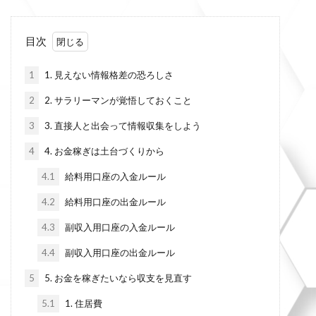
目次
1
1. 見えない情報格差の恐ろしさ
2
2. サラリーマンが覚悟しておくこと
3
3. 直接人と出会って情報収集をしよう
4
4. お金稼ぎは土台づくりから
4.1
給料用口座の入金ルール
4.2
給料用口座の出金ルール
4.3
副収入用口座の入金ルール
4.4
副収入用口座の出金ルール
5
5. お金を稼ぎたいなら収支を見直す
5.1
1. 住居費