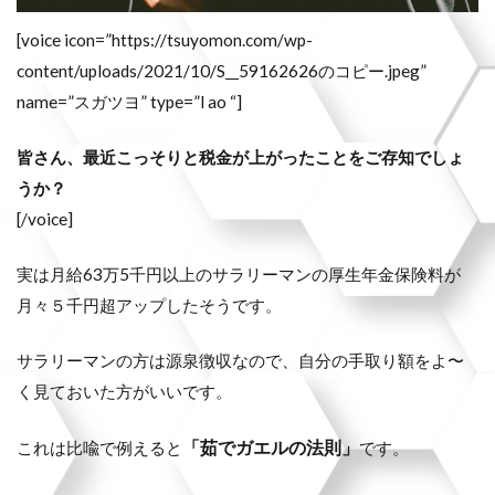
[voice icon=”https://tsuyomon.com/wp-
content/uploads/2021/10/S__59162626のコピー.jpeg”
name=”スガツヨ” type=”l ao “]
皆さん、最近こっそりと税金が上がったことをご存知でしょ
うか？
[/voice]
実は月給63万5千円以上のサラリーマンの厚生年金保険料が
月々５千円超アップしたそうです。
サラリーマンの方は源泉徴収なので、自分の手取り額をよ〜
く見ておいた方がいいです。
「茹でガエルの法則」
これは比喩で例えると
です。