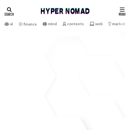
ai
mind
contents
web
marketin
finance