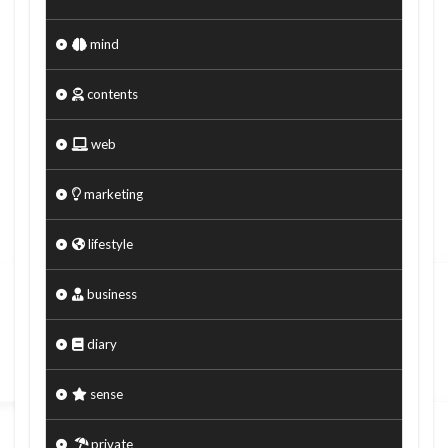
mind
contents
web
marketing
lifestyle
business
diary
sense
private