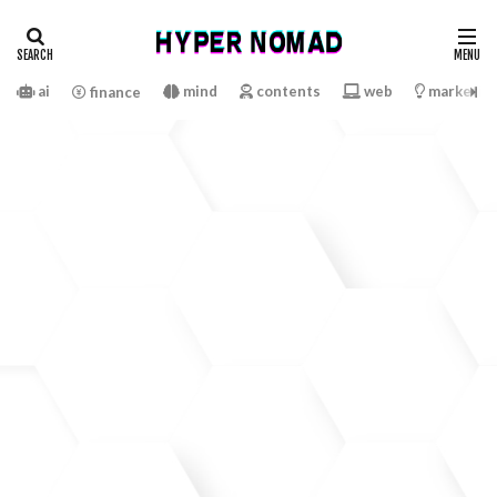
ai
mind
contents
web
marketin
finance