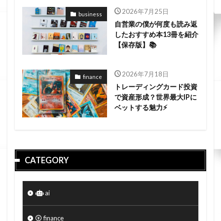
2026年7月25日
business
自営業の僕が何度も読み返
したおすすめ本13冊を紹介
【保存版】📚
2026年7月18日
finance
トレーディングカード投資
で資産形成？世界最大IPに
ベットする魅力⚡
CATEGORY
ai
finance